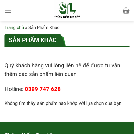
Skip
to
content
Trang chủ
»
Sản Phẩm Khác
SẢN PHẨM KHÁC
HẤM SƠN LÂM
 ủng hộ và tin tưởng của khách
Quý khách hàng vui lòng liên hệ để được tư vấn
ng sẽ trở thành nguồn cảm hứng
thêm các sản phẩm liên quan
 lao cho GiuseArt trong quá trình
ác họa những ý tưởng thiết kế
Hotline:
0399 747 628
ợc trở thành hiện thực.
Không tìm thấy sản phẩm nào khớp với lựa chọn của bạn.
減肥藥的作用原理
使用幾丁聚糖作為有效成分的比
使用奧利司他作為有效成分的少，