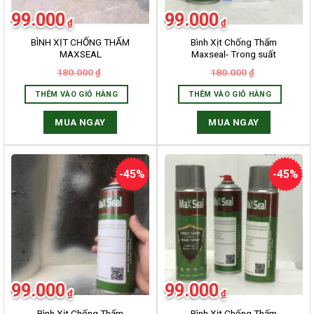
99.000
99.000
₫
₫
BÌNH XỊT CHỐNG THẤM
Bình Xịt Chống Thấm
MAXSEAL
Maxseal- Trong suất
180.000
180.000
₫
₫
THÊM VÀO GIỎ HÀNG
THÊM VÀO GIỎ HÀNG
MUA NGAY
MUA NGAY
-45%
-45%
99.000
99.000
₫
₫
Bình Xịt Chống Thấm
Bình Xịt Chống Thấm