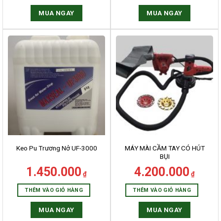
MUA NGAY
MUA NGAY
HẤM SƠN LÂM
 ủng hộ và tin tưởng của khách
MÁY MÀI CẦM TAY CÓ HÚT
Keo Pu Trương Nở UF-3000
ng sẽ trở thành nguồn cảm hứng
BỤI
 lao cho GiuseArt trong quá trình
1.450.000
4.200.000
₫
₫
ác họa những ý tưởng thiết kế
THÊM VÀO GIỎ HÀNG
THÊM VÀO GIỎ HÀNG
ợc trở thành hiện thực.
MUA NGAY
MUA NGAY
減肥藥的作用原理