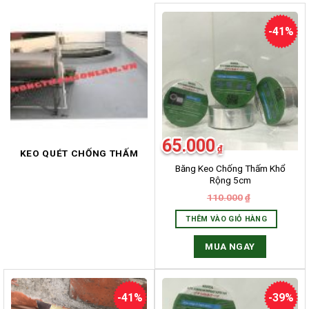
-41%
65.000
₫
KEO QUÉT CHỐNG THẤM
Băng Keo Chống Thấm Khổ
Rộng 5cm
110.000
₫
THÊM VÀO GIỎ HÀNG
MUA NGAY
-41%
-39%