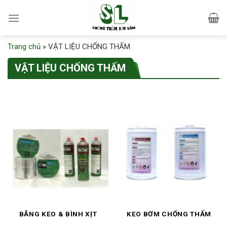
Skip
to
content
Trang chủ
»
VẬT LIỆU CHỐNG THẤM
VẬT LIỆU CHỐNG THẤM
BĂNG KEO & BÌNH XỊT
KEO BƠM CHỐNG THẤM