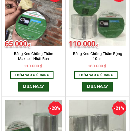
65.000
110.000
₫
₫
Băng Keo Chống Thấm
Băng Keo Chống Thấm Rộng
Maxseal Nhật Bản
10cm
110.000
180.000
₫
₫
THÊM VÀO GIỎ HÀNG
THÊM VÀO GIỎ HÀNG
MUA NGAY
MUA NGAY
-28%
-21%