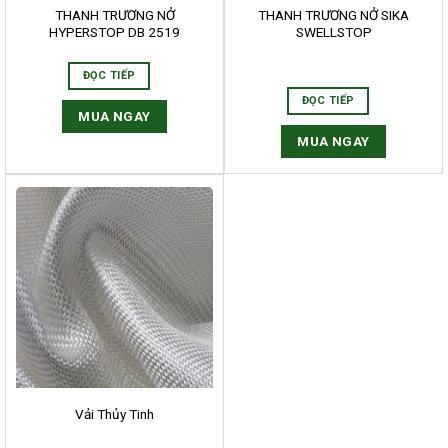
THANH TRƯƠNG NỞ
THANH TRƯƠNG NỞ SIKA
HYPERSTOP DB 2519
SWELLSTOP
ĐỌC TIẾP
ĐỌC TIẾP
MUA NGAY
MUA NGAY
HẤM SƠN LÂM
 ủng hộ và tin tưởng của khách
Vải Thủy Tinh
ng sẽ trở thành nguồn cảm hứng