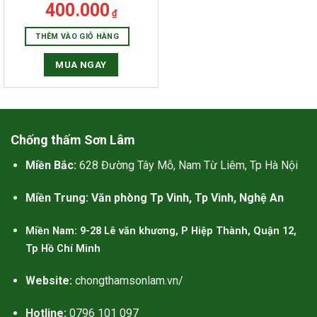
 lao cho GiuseArt trong quá trình
400.000
₫
ác họa những ý tưởng thiết kế
THÊM VÀO GIỎ HÀNG
ợc trở thành hiện thực.
MUA NGAY
減肥藥的作用原理
使用幾丁聚糖作為有效成分的比
使用奧利司他作為有效成分的少，
Chống thấm Sơn Lâm
看似奧利司他的排油減肥效果更被
Miền Bắc:
628 Đường Tây Mỗ, Nam Từ Liêm, Tp Hà Nội
認同。可以認為羅氏鮮比
減肥藥
比
纖貝麗更好。更重要的是，本人對
Miền Trung: Văn phòng Tp Vinh, Tp Vinh, Nghệ An
幾丁聚糖過敏，容易起紅疹，所以
纖貝麗不適合我。
Miền Nam: 9-28 Lê văn khương, P Hiệp Thành, Quận 12,
Tp Hồ Chí Minh
Website:
chongthamsonlam.vn/
Hotline:
0796 101 097