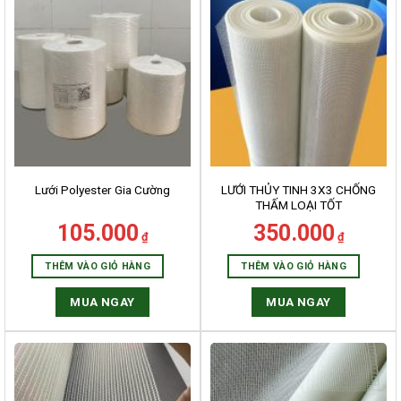
LƯỚI THỦY TINH 3X3 CHỐNG
Lưới Polyester Gia Cường
THẤM LOẠI TỐT
105.000
350.000
₫
₫
THÊM VÀO GIỎ HÀNG
THÊM VÀO GIỎ HÀNG
MUA NGAY
MUA NGAY