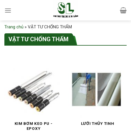
Skip
to
content
Trang chủ
»
VẬT TƯ CHỐNG THẤM
VẬT TƯ CHỐNG THẤM
KIM BƠM KEO PU -
LƯỚI THỦY TINH
EPOXY