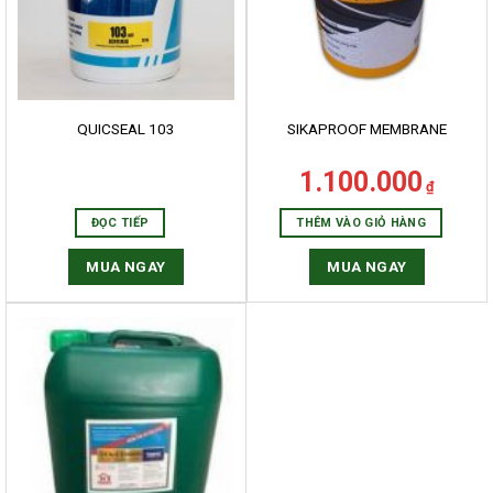
QUICSEAL 103
SIKAPROOF MEMBRANE
1.100.000
₫
ĐỌC TIẾP
THÊM VÀO GIỎ HÀNG
MUA NGAY
MUA NGAY
HẤM SƠN LÂM