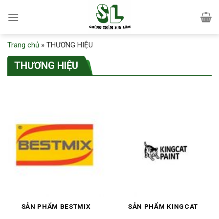
Skip
to
content
Trang chủ
»
THƯƠNG HIỆU
THƯƠNG HIỆU
SẢN PHẨM BESTMIX
SẢN PHẨM KINGCAT