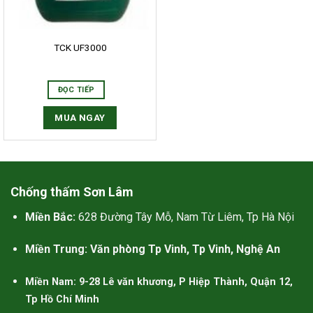
 ủng hộ và tin tưởng của khách
ng sẽ trở thành nguồn cảm hứng
TCK UF3000
 lao cho GiuseArt trong quá trình
ác họa những ý tưởng thiết kế
ĐỌC TIẾP
ợc trở thành hiện thực.
MUA NGAY
減肥藥的作用原理
使用幾丁聚糖作為有效成分的比
使用奧利司他作為有效成分的少，
Chống thấm Sơn Lâm
看似奧利司他的排油減肥效果更被
Miền Bắc:
628 Đường Tây Mỗ, Nam Từ Liêm, Tp Hà Nội
認同。可以認為羅氏鮮比
減肥藥
比
纖貝麗更好。更重要的是，本人對
Miền Trung: Văn phòng Tp Vinh, Tp Vinh, Nghệ An
幾丁聚糖過敏，容易起紅疹，所以
纖貝麗不適合我。
Miền Nam: 9-28 Lê văn khương, P Hiệp Thành, Quận 12,
Tp Hồ Chí Minh