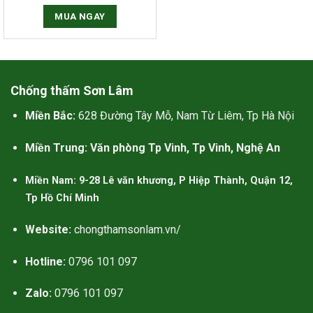
ợc trở thành hiện thực.
MUA NGAY
減肥藥的作用原理
使用幾丁聚糖作為有效成分的比
使用奧利司他作為有效成分的少，
Chống thấm Sơn Lâm
看似奧利司他的排油減肥效果更被
Miền Bắc:
628 Đường Tây Mỗ, Nam Từ Liêm, Tp Hà Nội
認同。可以認為羅氏鮮比
減肥藥
比
纖貝麗更好。更重要的是，本人對
Miền Trung: Văn phòng Tp Vinh, Tp Vinh, Nghệ An
幾丁聚糖過敏，容易起紅疹，所以
纖貝麗不適合我。
Miền Nam: 9-28 Lê văn khương, P Hiệp Thành, Quận 12,
Tp Hồ Chí Minh
Website:
chongthamsonlam.vn/
Hotline:
0796 101 097
Zalo:
0796 101 097