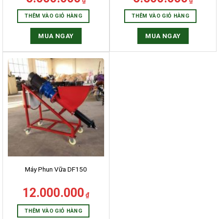
₫
₫
THÊM VÀO GIỎ HÀNG
THÊM VÀO GIỎ HÀNG
MUA NGAY
MUA NGAY
HẤM SƠN LÂM
 ủng hộ và tin tưởng của khách
Máy Phun Vữa DF150
ng sẽ trở thành nguồn cảm hứng
 lao cho GiuseArt trong quá trình
12.000.000
₫
ác họa những ý tưởng thiết kế
THÊM VÀO GIỎ HÀNG