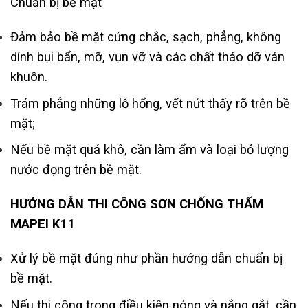
Chuẩn bị bề mặt
Đảm bảo bề mặt cứng chắc, sạch, phẳng, không
dính bụi bẩn, mỡ, vụn vỡ và các chất tháo dỡ ván
khuôn.
Trám phẳng những lỗ hổng, vết nứt thấy rõ trên bề
mặt;
Nếu bề mặt quá khô, cần làm ẩm và loại bỏ lượng
nước đọng trên bề mặt.
HƯỚNG DẪN THI CÔNG SƠN CHỐNG THẤM
MAPEI K11
Xử lý bề mặt đúng như phần hướng dẫn chuẩn bị
bề mặt.
Nếu thi công trong điều kiện nóng và nắng gắt, cần