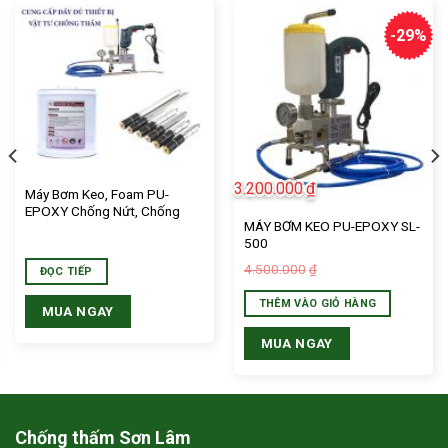
-29%
HẤM SƠN LÂM
 ủng hộ và tin tưởng của khách
3.200.000
₫
Máy Bơm Keo, Foam PU-
EPOXY Chống Nứt, Chống
ng sẽ trở thành nguồn cảm hứng
MÁY BƠM KEO PU-EPOXY SL-
Thấm
500
 lao cho GiuseArt trong quá trình
4.500.000
₫
ĐỌC TIẾP
ác họa những ý tưởng thiết kế
THÊM VÀO GIỎ HÀNG
ợc trở thành hiện thực.
MUA NGAY
減肥藥的作用原理
MUA NGAY
使用幾丁聚糖作為有效成分的比
使用奧利司他作為有效成分的少，
Chống thấm Sơn Lâm