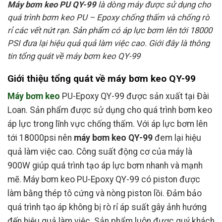
Máy bơm keo PU QY-99
là dòng máy được sử dụng cho
quá trình bơm keo PU – Epoxy chống thấm và chống rò
rỉ các vết nứt rạn. Sản phẩm có áp lực bơm lên tới 18000
PSI đưa lại hiệu quả quả làm việc cao. Giới đây là thông
tin tổng quát về máy bơm keo QY-99
Giới thiệu tổng quát về máy bơm keo QY-99
Máy bơm keo
PU-Epoxy QY-99 được sản xuất tại Đài
Loan. Sản phẩm được sử dụng cho quá trình bơm keo
áp lực trong lĩnh vực chống thấm. Với áp lực bơm lên
tới 18000psi nên
máy bơm keo QY-99
đem lại hiệu
quả làm việc cao. Công suất động cơ của máy là
900W giúp quá trình tạo áp lực bơm nhanh và mạnh
mẽ. Máy bơm keo PU-Epoxy QY-99 có piston được
làm bằng thép tô cứng và nòng piston lồi. Đảm bảo
quá trình tạo áp không bị rò rỉ áp suất gây ảnh hướng
đến hiệu quả làm việc. Sản phẩm luôn được quý khách