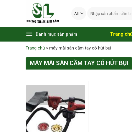
Skip
Tìm
to
kiếm:
content
Trang ch
Danh mục sản phẩm
Trang chủ
»
máy mài sàn cầm tay có hút bụi
MÁY MÀI SÀN CẦM TAY CÓ HÚT BỤI