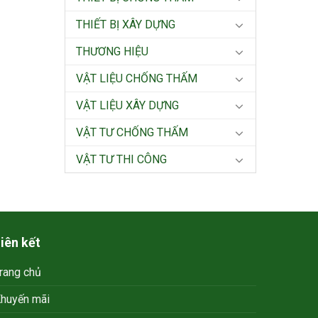
THIẾT BỊ XÂY DỰNG
THƯƠNG HIỆU
VẬT LIỆU CHỐNG THẤM
VẬT LIỆU XÂY DỰNG
VẬT TƯ CHỐNG THẤM
VẬT TƯ THI CÔNG
iên kết
rang chủ
huyến mãi