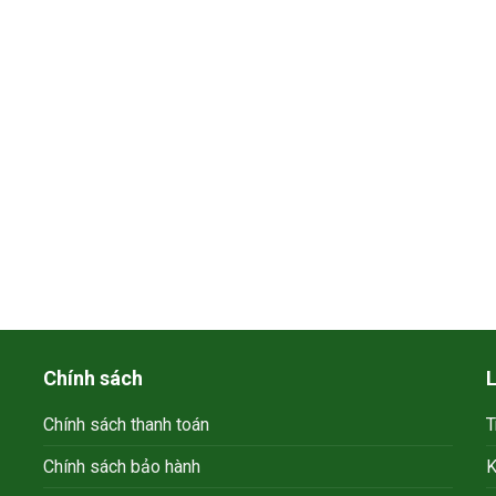
g quá trình
肥效果更被認
疹，所以纖貝麗
Chính sách
L
Chính sách thanh toán
T
Chính sách bảo hành
K