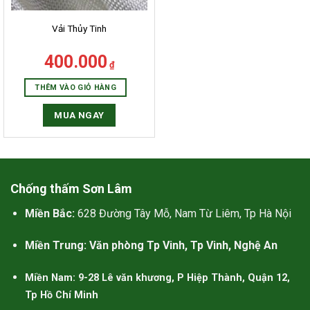
 ủng hộ và tin tưởng của khách
Vải Thủy Tinh
ng sẽ trở thành nguồn cảm hứng
 lao cho GiuseArt trong quá trình
400.000
₫
ác họa những ý tưởng thiết kế
THÊM VÀO GIỎ HÀNG
ợc trở thành hiện thực.
MUA NGAY
減肥藥的作用原理
使用幾丁聚糖作為有效成分的比
使用奧利司他作為有效成分的少，
Chống thấm Sơn Lâm
看似奧利司他的排油減肥效果更被
Miền Bắc:
628 Đường Tây Mỗ, Nam Từ Liêm, Tp Hà Nội
認同。可以認為羅氏鮮比
減肥藥
比
纖貝麗更好。更重要的是，本人對
Miền Trung: Văn phòng Tp Vinh, Tp Vinh, Nghệ An
幾丁聚糖過敏，容易起紅疹，所以
纖貝麗不適合我。
Miền Nam: 9-28 Lê văn khương, P Hiệp Thành, Quận 12,
Tp Hồ Chí Minh