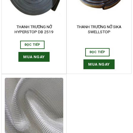
THANH TRƯƠNG NỞ
THANH TRƯƠNG NỞ SIKA
HYPERSTOP DB 2519
SWELLSTOP
ĐỌC TIẾP
ĐỌC TIẾP
MUA NGAY
MUA NGAY
HẤM SƠN LÂM