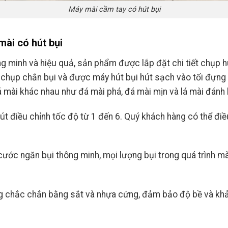
Máy mài cầm tay có hút bụi
mài có hút bụi
 minh và hiệu quả, sản phẩm được lắp đặt chi tiết chụp hú
ng chụp chắn bụi và được máy hút bụi hút sạch vào tối đự
á mài khác nhau như đá mài phá, đá mài mịn và lá mài đánh
nút điều chỉnh tốc độ từ 1 đến 6. Quý khách hàng có thể đi
ước ngăn bụi thông minh, mọi lượng bụi trong quá trình mài 
 chắc chắn bằng sắt và nhựa cứng, đảm bảo độ bề và khả n