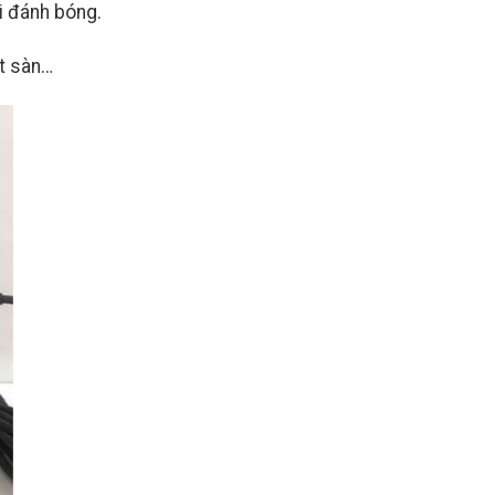
 đánh bóng.
ặt sàn…