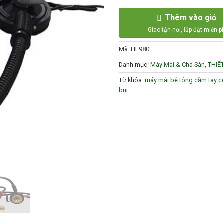
Thêm vào giỏ
Mã:
HL980
Danh mục:
Máy Mài & Chà Sàn
,
THIẾ
Từ khóa:
máy mài bê tông cầm tay có
bụi