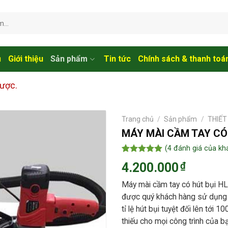
ủ
Giới thiệu
Sản phẩm
Tin tức
Chính sách & thanh toá
được.
Trang chủ
/
Sản phẩm
/
THIẾT
MÁY MÀI CẦM TAY CÓ
(
4
đánh giá của kh
5.00
4
trên 5
4.200.000
₫
dựa trên
đánh giá
Máy mài cầm tay có hút bụi HL
được quý khách hàng sử dụng rộ
tỉ lệ hút bụi tuyệt đối lên tớ
thiếu cho mọi công trình của b