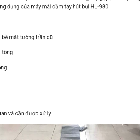
 ứng dụng của máy mài cầm tay hút bụi HL-980
ên bề mặt tường trần cũ
ê tông
ông
uan và cần được xử lý